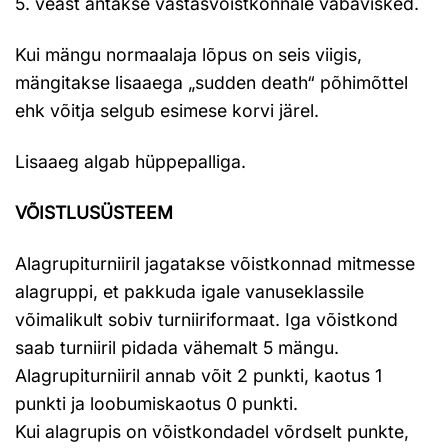
5. veast antakse vastasvõistkonnale vabavisked.
Kui mängu normaalaja lõpus on seis viigis,
mängitakse lisaaega „sudden death“ põhimõttel
ehk võitja selgub esimese korvi järel.
Lisaaeg algab hüppepalliga.
VÕISTLUSÜSTEEM
Alagrupiturniiril jagatakse võistkonnad mitmesse
alagruppi, et pakkuda igale vanuseklassile
võimalikult sobiv turniiriformaat. Iga võistkond
saab turniiril pidada vähemalt 5 mängu.
Alagrupiturniiril annab võit 2 punkti, kaotus 1
punkti ja loobumiskaotus 0 punkti.
Kui alagrupis on võistkondadel võrdselt punkte,