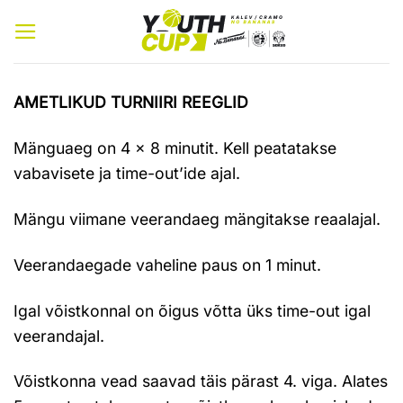
Mine
sisu
juurde
AMETLIKUD TURNIIRI REEGLID
Mänguaeg on 4 × 8 minutit. Kell peatatakse
vabavisete ja time-out’ide ajal.
Mängu viimane veerandaeg mängitakse reaalajal.
Veerandaegade vaheline paus on 1 minut.
Igal võistkonnal on õigus võtta üks time-out igal
veerandajal.
Võistkonna vead saavad täis pärast 4. viga. Alates